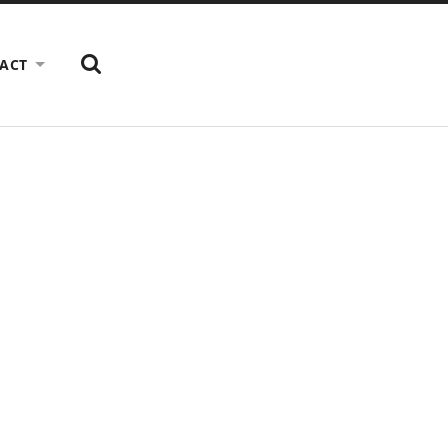
TOON
ACT
HET
ZOEK
VELD