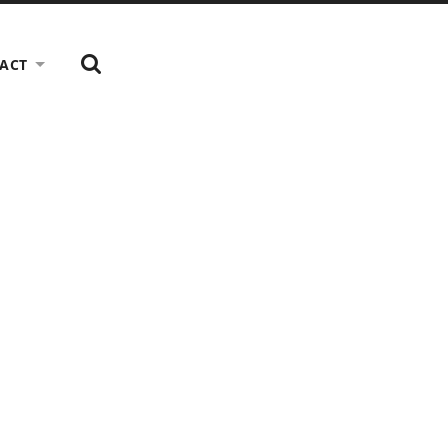
TOON
ACT
HET
ZOEK
VELD